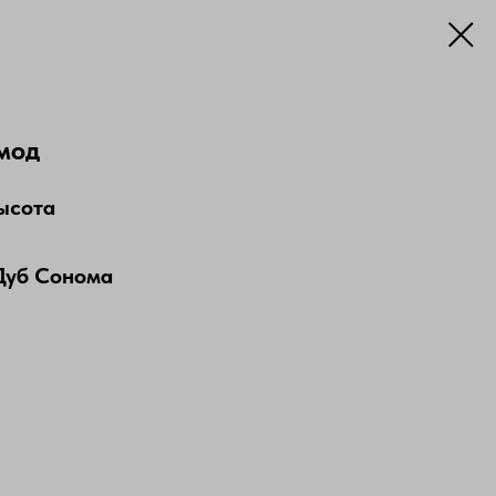
мод
ысота
Дуб Сонома