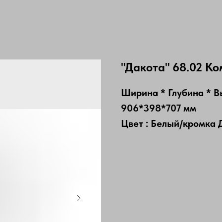
"Дакота" 68.02 Ко
Ширина * Глубина * В
906*398*707 мм
Цвет : Белый/кромка 