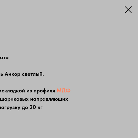
сота
нь Анкор светлый.
аскладкой из профиля
МДФ
 шариковых направляющих
грузку до 20 кг