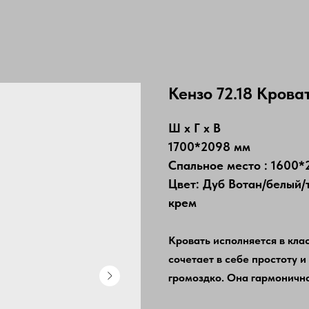
Кензо 72.18 Крова
Ш х Г х В
1700*2098 мм
Спальное место : 1600
Цвет: Дуб Вотан/белый/
крем
Кровать исполняется в кла
сочетает в себе простоту и
громоздко. Она гармонично