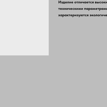
Изделие отличается высок
техническими параметрами
характеризуются экологиче