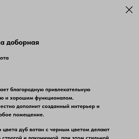
ка доборная
сота
й
ает благородную привлекательную
ью и хорошим функционалом.
естно дополнит созданный интерьер и
любое помещение.
 цвета дуб вотан с черным цветом делают
строгой и лаконичной, при этом стильной