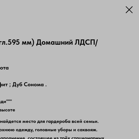
гл.595 мм) Домашний ЛДСП/
сота
фит ; Дуб Сонома .
ди"""
высоте
найдется место для гардероба всей семьи.
ерхнюю одежду, головные уборы и саквояж.
аполнение, состоящее из трёх стационарных