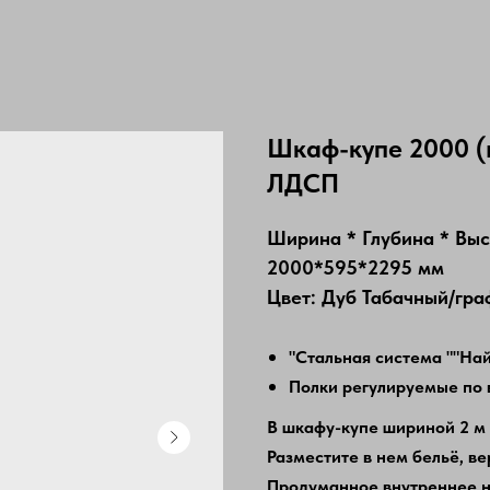
Шкаф-купе 2000 (
ЛДСП
Ширина * Глубина * Вы
2000*595*2295 мм
Цвет: Дуб Табачный/гра
"Стальная система ""Най
Полки регулируемые по 
В шкафу-купе шириной 2 м 
Разместите в нем бельё, в
Продуманное внутреннее н