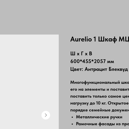
Aureliо 1 Шкаф М
Ш х Г х В
600*455*2057 мм
Цвет: Антрацит Блеквуд
Многофункциональный шкаф
его на элементы и поставит
поставить только самое це
нагрузку до 10 кг. Открыто
порядке семейные докумен
Металлические ручки
Рамочные фасады из пр