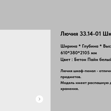
Лючия 33.14-01 Шк
Ширина * Глубина * Вы
610*380*2105 мм
Цвет : Бетон Пайн белы
Лючия шкаф-пенал - отличн
предметов.
Модель имеет распашную дв
хранения.