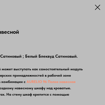
авесной
 Сатиновый ; Белый Блеквуд Сатиновый.
 может выступать как самостоятельный модуль
лярских принадлежностей в рабочей зоне
в комбинации с
AURELIO 96 Полка навесная
моздкому навесному шкафу над кроватью.
тах. На стену шкаф крепится с помощью