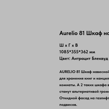
Aureliо 81 Шкаф н
Ш х Г х В
1085*355*362 мм
Цвет: Антрацит Блеквуд
AURELIO 81 Шкаф навесной
для хранения книг и канце
комнаты. А 2 таких шкафа 
станут альтернативой гро
Откидной фасад на газлиф
подвесов.