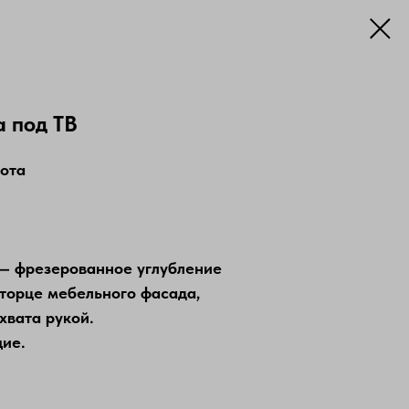
а под ТВ
сота
— фрезерованное углубление
торце мебельного фасада,
хвата рукой.
ие.