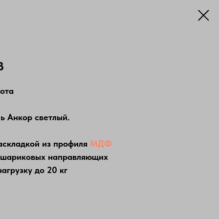
В
сота
нь Анкор светлый.
аскладкой из профиля
МДФ
 шариковых направляющих
грузку до 20 кг